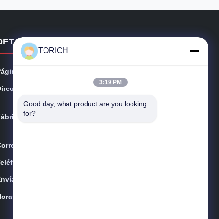
DETALLES DE CONTACTO
TORICH
Página web:
precision-steeltube.com
3:19 PM
Dirección:
Suite 1604-3, Hongan Plaza, #258 Die Yuan Road, dist
rito de Yinzhou, ciudad de Ningbo, China
Good day, what product are you looking 
for?
Fábrica:
Zona que se convierte Haiyan, provincia de Zhejiang,
China de Daqiao
Correo electrónico:
sales@steel-tubes.com
Teléfono:
86-574-88086983
Envía un fax.:
86-574-88086983
Horas:
08:00-23:59