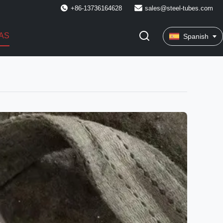
+86-13736164628
sales@steel-tubes.com
AS
Spanish