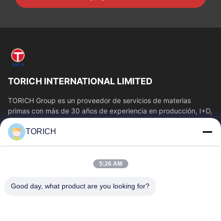
TORICH INTERNATIONAL LIMITED
TORICH Group es un proveedor de servicios de materias
primas con más de 30 años de experiencia en producción, I+D,
comercio, almacenamiento y...
TORICH
Enlaces Rápidos
Inicio
Productos
5:26 AM
Videos
Sobre Nosotros
Visita A La Fábrica
Control De Calidad
Good day, what product are you looking for?
Contacto
Solicitar Una Cotización
Noticias