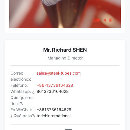
Mr. Richard SHEN
Managing Director
Correo
sales@steel-tubes.com
electrónico:
Teléfono:
+86-13736164628
Whatsapp. ¿
8613736164628
Qué quieres
decir?:
En WeChat:
+8613736164628
¿ Qué pasa?:
torichinternational