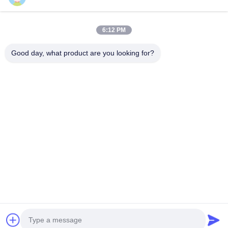
6:12 PM
Good day, what product are you looking for?
Anterior:
El siguiente.:
TORICH INTERNATIONAL LIMITED
TORICH Group es un proveedor de servicios de materias
primas con más de 30 años de experiencia en producción, I+D,
comercio, almacenamiento y...
Enlaces Rápidos