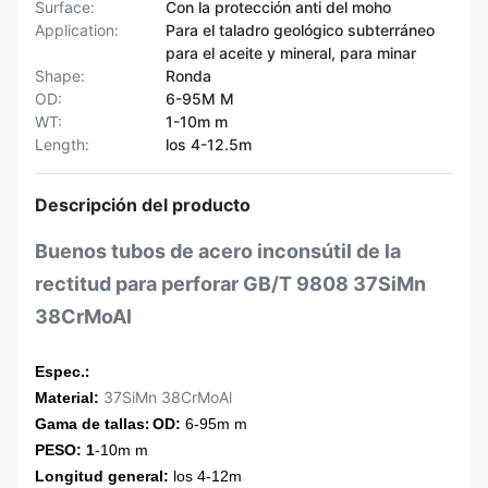
Surface:
Con la protección anti del moho
Application:
Para el taladro geológico subterráneo
para el aceite y mineral, para minar
Shape:
Ronda
OD:
6-95M M
WT:
1-10m m
Length:
los 4-12.5m
Descripción del producto
Buenos tubos de acero inconsútil de la
rectitud para perforar GB/T 9808 37SiMn
38CrMoAl
:
Espec.
37SiMn 38CrMoAl
Material:
:
Gama de tallas
OD:
6-95m m
PESO: 1
-10m m
Longitud general:
los 4-12m