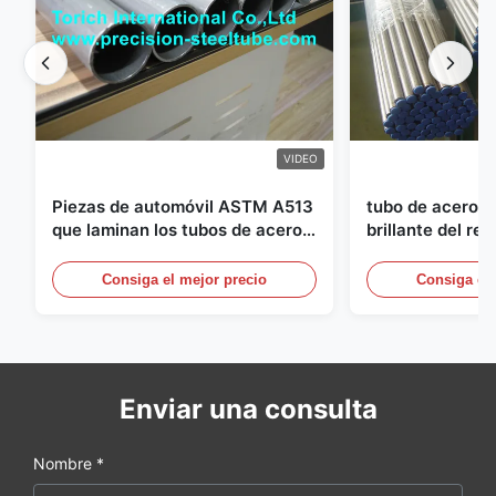
VIDEO
Piezas de automóvil ASTM A513
tubo de acero i
que laminan los tubos de acero
brillante del re
soldados con autógena con la
diámetro de 25m
producción de los DOM
sistemas hydráu
Consiga el mejor precio
Consiga el 
Enviar una consulta
Nombre *