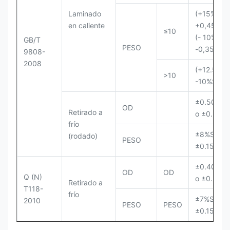
Laminado
(+15%S) o
en caliente
+0,45
≤10
(- 10%S)
GB/T
PESO
-0,35
9808-
2008
(+12.5%S,
>10
-10%S)
±0.50%D
OD
Retirado a
o ±0.20
frío
±8%S o
(rodado)
PESO
±0.15
±0.40%D
OD
OD
Q (N)
o ±0.20
Retirado a
T118-
frío
±7%S o
2010
PESO
PESO
±0.15