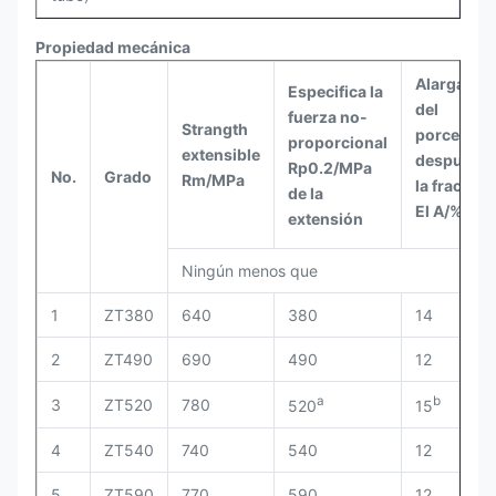
Propiedad mecánica
Alargamie
Especifica la
del
fuerza no-
Strangth
porcentaj
proporcional
extensible
después d
Rp0.2/MPa
No.
Grado
Rm/MPa
la fractura
de la
El A/%
extensión
Ningún menos que
1
ZT380
640
380
14
2
ZT490
690
490
12
a
b
3
ZT520
780
520
15
4
ZT540
740
540
12
5
ZT590
770
590
12