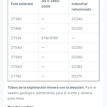
JIS G 3465-
Este estándar
industrial
2006
relacionado
ZT380
—
DZ240
ZT490
—
DZ250
ZT520
STM-R780
—
ZT540
—
DZ255
ZT590
—
DZ260
ZT640
—
DZ265
ZT740
—
DZ275
Tubos de la explotación minera con la aleación:
Para el
taladro geológico subterráneo para el aceite y mineral,
para minar