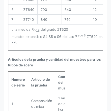
6
ZT640
790
640
12
7
ZT740
840
740
10
una medida R
del grado ZT520
P0.5
grado B
muestra extensible S4 S5 o S6 del uso
ZT520 en GB/
228
Artículos de la prueba y cantidad del muestreo para los
tubos de acero
Cantidad
Número
Artículo de
del
de serie
la prueba
muestreo
1 muestra
Composición
1
de cada
química
horno