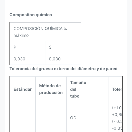
Compositon químico
COMPOSICIÓN QUÍMICA %
máximo
P
S
0,030
0,030
Tolerancia del grueso externo del diámetro y de pared
Tamaño
Método de
Estándar
del
Toleranci
producción
tubo
(+1.0%D) 
+0,65
OD
(- 0.5%D)
-0,35