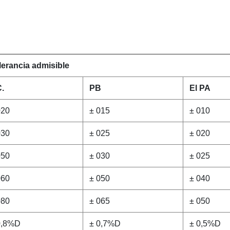
lerancia admisible
C.
PB
El PA
020
± 015
± 010
030
± 025
± 020
050
± 030
± 025
060
± 050
± 040
080
± 065
± 050
0,8%D
± 0,7%D
± 0,5%D