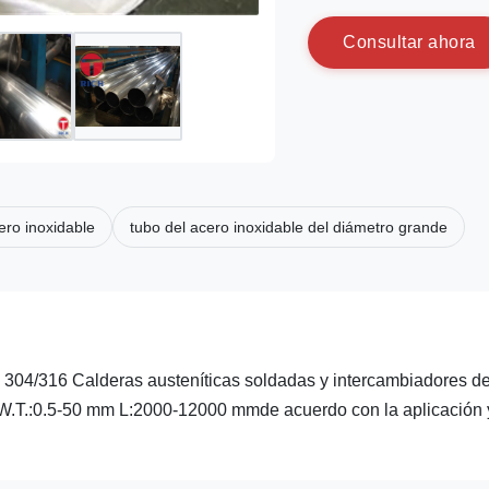
C
o
n
s
u
l
t
a
r
a
h
o
r
a
ero inoxidable
tubo del acero inoxidable del diámetro grande
04/316 Calderas austeníticas soldadas y intercambiadores de
 W.T.:0.5-50 mm L:2000-12000 mmde acuerdo con la aplicación 