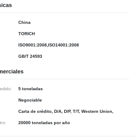
sicas
China
TORICH
ISO9001:2008,ISO14001:2008
GB/T 24593
merciales
edido:
5 toneladas
Negociable
Carta de crédito, D/A, D/P, T/T, Western Union,
tro:
20000 toneladas por año