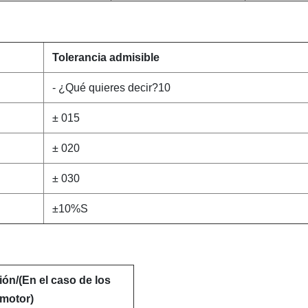
Tolerancia admisible
- ¿Qué quieres decir?10
± 015
± 020
± 030
±10%S
ión/
(
En el caso de los
 motor
)