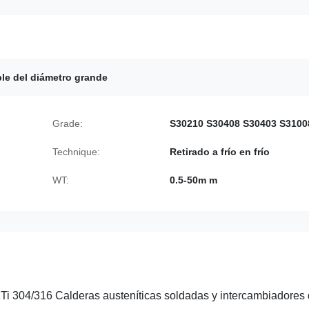
ble del diámetro grande
Grade:
S30210 S30408 S30403 S3100
Technique:
Retirado a frío en frío
WT:
0.5-50m m
304/316 Calderas austeníticas soldadas y intercambiadores 