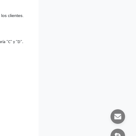
los clientes.
oría "C" y "D".