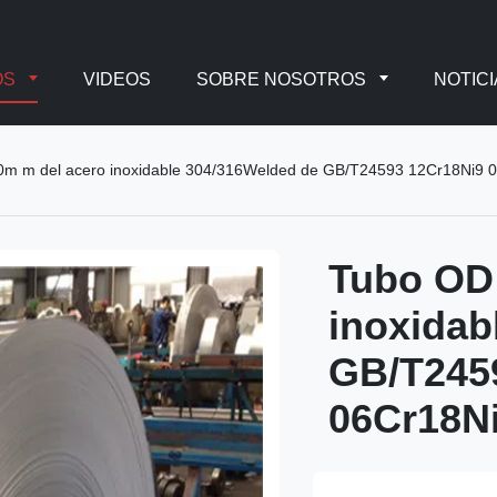
OS
VIDEOS
SOBRE NOSOTROS
NOTICI
m m del acero inoxidable 304/316Welded de GB/T24593 12Cr18Ni9 0
Tubo OD 
inoxidab
GB/T245
06Cr18Ni