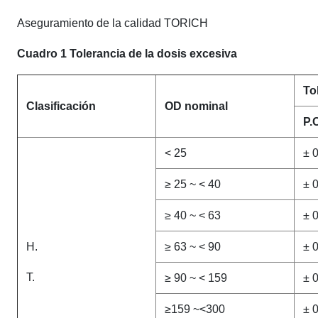
Aseguramiento de la calidad TORICH
Cuadro 1 Tolerancia de la dosis excesiva
To
Clasificación
OD nominal
P.
< 25
± 
≥ 25 ~ < 40
± 
≥ 40 ~ < 63
± 
H.
≥ 63 ~ < 90
± 
T.
≥ 90 ~ < 159
± 
≥159 ~<300
± 