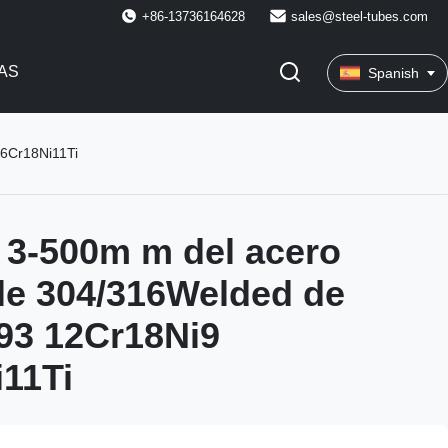
+86-13736164628
sales@steel-tubes.com
AS
Spanish
6Cr18Ni11Ti
3-500m m del acero
le 304/316Welded de
93 12Cr18Ni9
11Ti