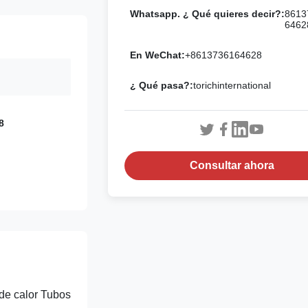
Whatsapp. ¿ Qué quieres decir?:
8613
6462
En WeChat:
+8613736164628
¿ Qué pasa?:
torichinternational
8
Consultar ahora
de calor Tubos