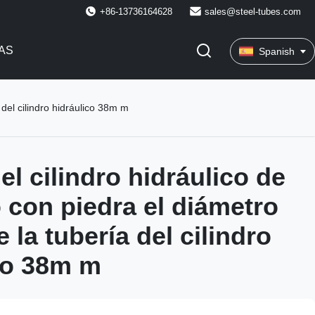
+86-13736164628
sales@steel-tubes.com
AS
Spanish
 del cilindro hidráulico 38m m
el cilindro hidráulico de
ó con piedra el diámetro
la tubería del cilindro
co 38m m