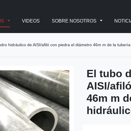
OS
VIDEOS
SOBRE NOSOTROS
NOTICI
indro hidráulico de AISI/afiló con piedra el diámetro 46m m de la tubería
El tubo d
AISI/afil
46m m de 
hidráuli