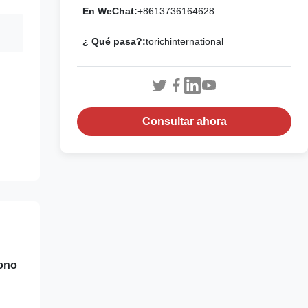
En WeChat:
+8613736164628
¿ Qué pasa?:
torichinternational
Consultar ahora
bono