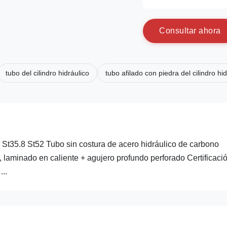
C
o
n
s
u
l
t
a
r
a
h
o
r
a
tubo del cilindro hidráulico
tubo afilado con piedra del cilindro hid
35.8 St52 Tubo sin costura de acero hidráulico de carbono
o, laminado en caliente + agujero profundo perforado Certificaci
..