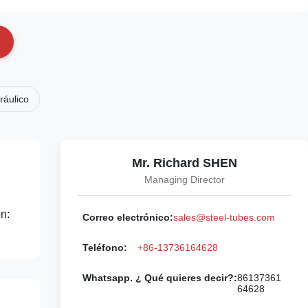
ráulico
Mr. Richard SHEN
Managing Director
ón:
Correo electrónico:
sales@steel-tubes.com
Teléfono:
+86-13736164628
Whatsapp. ¿ Qué quieres decir?:
86137361
64628