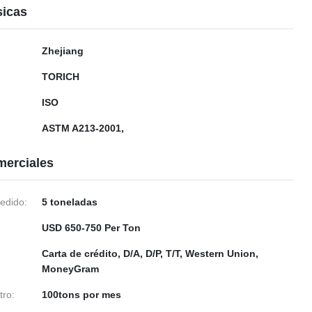
sicas
Zhejiang
TORICH
ISO
ASTM A213-2001,
merciales
edido:
5 toneladas
USD 650-750 Per Ton
Carta de crédito, D/A, D/P, T/T, Western Union,
MoneyGram
tro:
100tons por mes