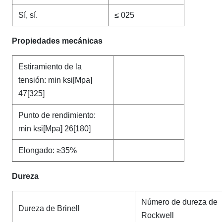
Sí, sí.
≤ 025
Propiedades mecánicas
Estiramiento de la
tensión: min ksi[Mpa]
47[325]
Punto de rendimiento:
min ksi[Mpa] 26[180]
Elongado: ≥35%
Dureza
Número de dureza de
Dureza de Brinell
Rockwell