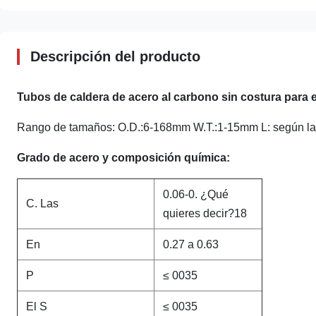
Descripción del producto
Tubos de caldera de acero al carbono sin costura para el
Rango de tamaños: O.D.:6-168mm W.T.:1-15mm L: según las
Grado de acero y composición química:
0.06-0. ¿Qué
C. Las
quieres decir?18
En
0.27 a 0.63
P
≤ 0035
El S
≤ 0035