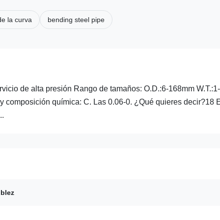
de la curva
bending steel pipe
ervicio de alta presión Rango de tamaños: O.D.:6-168mm W.T.:1-
y composición química: C. Las 0.06-0. ¿Qué quieres decir?18 
..
oblez