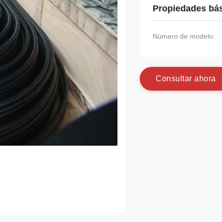
Propiedades bá
Número de modelo:
C
o
n
s
u
l
t
a
r
a
h
o
r
a