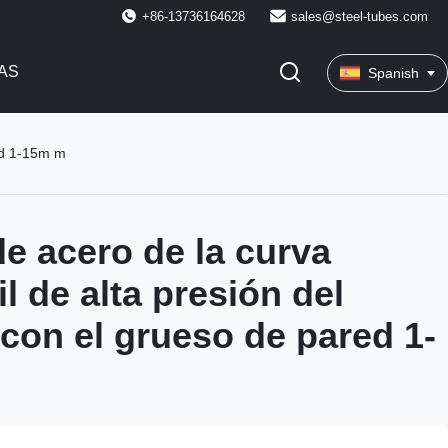
+86-13736164628
sales@steel-tubes.com
AS
Spanish
red 1-15m m
de acero de la curva
l de alta presión del
con el grueso de pared 1-