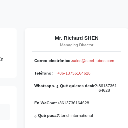
Mr. Richard SHEN
Managing Director
En
Correo electrónico:
sales@steel-tubes.com
Teléfono:
+86-13736164628
Whatsapp. ¿ Qué quieres decir?:
86137361
64628
En WeChat:
+8613736164628
¿ Qué pasa?:
torichinternational