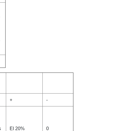
e
e
+
-
s
El 20%
0