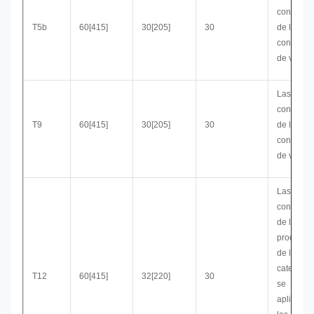
condicio
T5b
60[415]
30[205]
30
de las
condicio
de venta
Las
condicio
T9
60[415]
30[205]
30
de las
condicio
de venta
Las
condicio
de los
producto
de la
categoría
T12
60[415]
32[220]
30
se
aplicarán