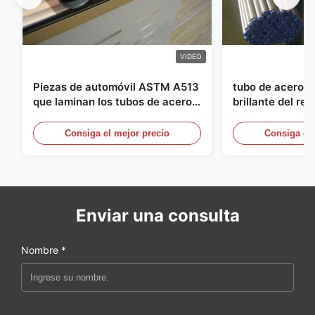
VIDEO
Piezas de automóvil ASTM A513
tubo de acero i
que laminan los tubos de acero
brillante del re
soldados con autógena con la
diámetro de 25m
producción de los DOM
sistemas hydráu
Consiga el mejor precio
Consiga el 
Enviar una consulta
Nombre *