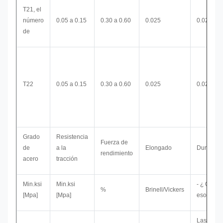
T21, el
número
0.05 a 0.15
0.30 a 0.60
0.025
0.025
de
T22
0.05 a 0.15
0.30 a 0.60
0.025
0.025
Grado
Resistencia
Fuerza de
de
a la
Elongado
Dureza m
rendimiento
acero
tracción
Min.ksi
Min.ksi
- ¿ Qué e
%
Brinell/Vickers
[Mpa]
[Mpa]
eso?
Las