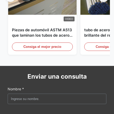
62.0
7.0
5800 a 6000
VIDEO
Piezas de automóvil ASTM A513
tubo de acero i
que laminan los tubos de acero
brillante del re
soldados con autógena con la
diámetro de 25m
producción de los DOM
sistemas hydráu
Consiga el mejor precio
Consiga el 
Enviar una consulta
Nombre *