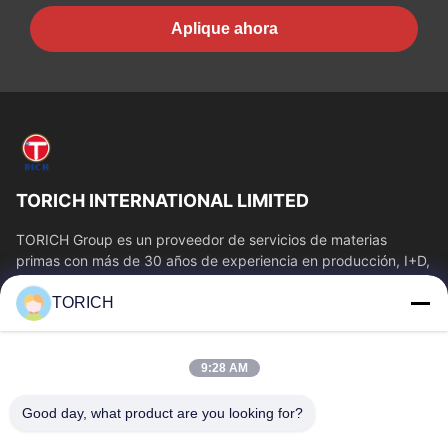
Aplique ahora
TORICH INTERNATIONAL LIMITED
TORICH Group es un proveedor de servicios de materias
primas con más de 30 años de experiencia en producción, I+D,
comercio, almacenamiento y...
TORICH
Enlaces Rápidos
Inicio
Productos
9:28 AM
Videos
Sobre Nosotros
Visita A La Fábrica
Control De Calidad
Good day, what product are you looking for?
Contacto
Solicitar Una Cotización