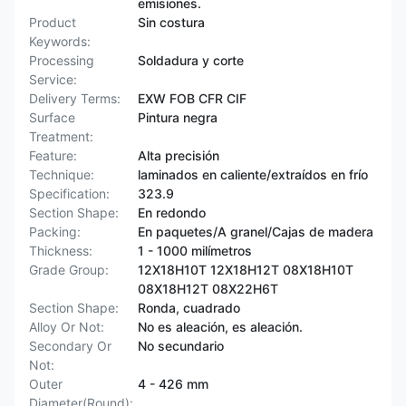
emisiones.
Product
Sin costura
Keywords:
Processing
Soldadura y corte
Service:
Delivery Terms:
EXW FOB CFR CIF
Surface
Pintura negra
Treatment:
Feature:
Alta precisión
Technique:
laminados en caliente/extraídos en frío
Specification:
323.9
Section Shape:
En redondo
Packing:
En paquetes/A granel/Cajas de madera
Thickness:
1 - 1000 milímetros
Grade Group:
12X18H10T 12X18H12T 08X18H10T
08X18H12T 08Х22Н6Т
Section Shape:
Ronda, cuadrado
Alloy Or Not:
No es aleación, es aleación.
Secondary Or
No secundario
Not:
Outer
4 - 426 mm
Diameter(Round):