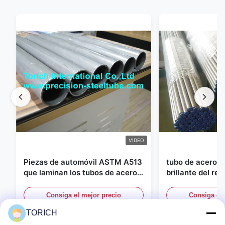
VIDEO
Piezas de automóvil ASTM A513
tubo de acero i
que laminan los tubos de acero
brillante del re
soldados con autógena con la
diámetro de 25m
producción de los DOM
sistemas hydráu
Consiga el mejor precio
Consiga el 
TORICH