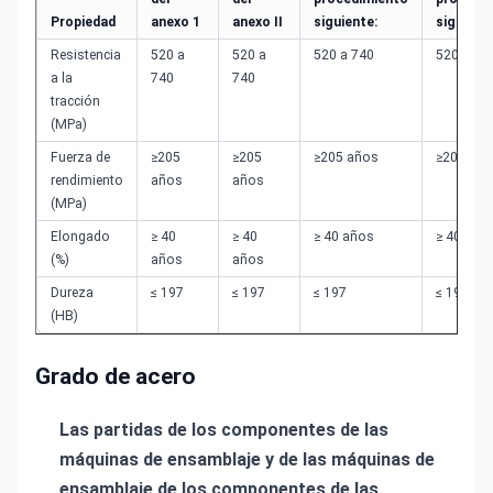
Propiedad
anexo 1
anexo II
siguiente:
siguient
Resistencia
520 a
520 a
520 a 740
520 a 74
a la
740
740
tracción
(MPa)
Fuerza de
≥205
≥205
≥205 años
≥205 añ
rendimiento
años
años
(MPa)
Elongado
≥ 40
≥ 40
≥ 40 años
≥ 40 año
(%)
años
años
Dureza
≤ 197
≤ 197
≤ 197
≤ 197
(HB)
Grado de acero
Las partidas de los componentes de las
máquinas de ensamblaje y de las máquinas de
ensamblaje de los componentes de las