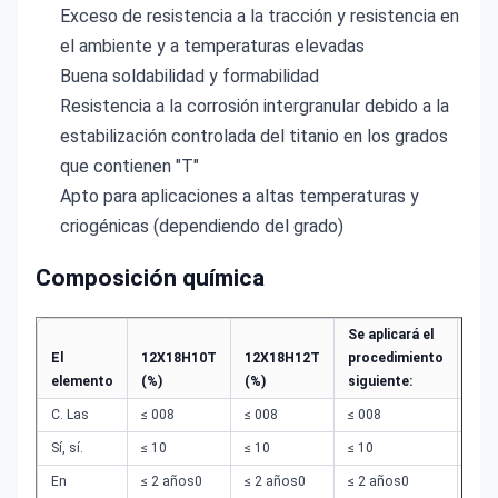
Exceso de resistencia a la tracción y resistencia en
el ambiente y a temperaturas elevadas
Buena soldabilidad y formabilidad
Resistencia a la corrosión intergranular debido a la
estabilización controlada del titanio en los grados
que contienen "T"
Apto para aplicaciones a altas temperaturas y
criogénicas (dependiendo del grado)
Composición química
Se aplicará el
Se a
El
12X18H10T
12X18H12T
procedimiento
pro
elemento
(%)
(%)
siguiente:
sigu
C. Las
≤ 008
≤ 008
≤ 008
≤ 00
Sí, sí.
≤ 10
≤ 10
≤ 10
≤ 10
En
≤ 2 años0
≤ 2 años0
≤ 2 años0
≤ 2