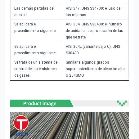
Las demás partidas del
AISI 347, UNS S34700: el uso de
anexo II
las mismas
Se aplicará el
AISI 304, UNS S30400: el número
procedimiento siguiente:
de unidades de producción de las
que se trate.
Se aplicará el
AISI 304L (variante bajo C), UNS
procedimiento siguiente:
S30403
Se trata de un sistema de
Similar a algunos grados
control de las emisiones
superausteníticos de aleación alta
de gases.
o 254SMO