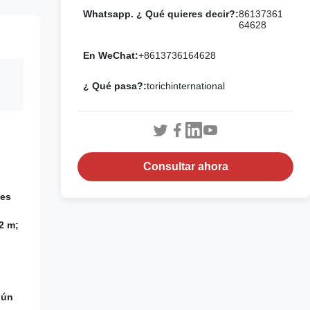
Whatsapp. ¿ Qué quieres decir?:
86137361
64628
En WeChat:
+8613736164628
¿ Qué pasa?:
torichinternational
Consultar ahora
les
2 m;
gún