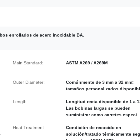
bos enrollados de acero inoxidable BA
,
o
Main Standard:
ASTM A269 / A269M
Outer Diameter:
Comúnmente de 3 mm a 32 mm;
tamaños personalizados disponib
Length:
Longitud recta disponible de 1 a 1
Las bobinas largas se pueden
suministrar como carretes especí
Heat Treatment:
Condición de recocido en
e
solución/tratado térmicamente se