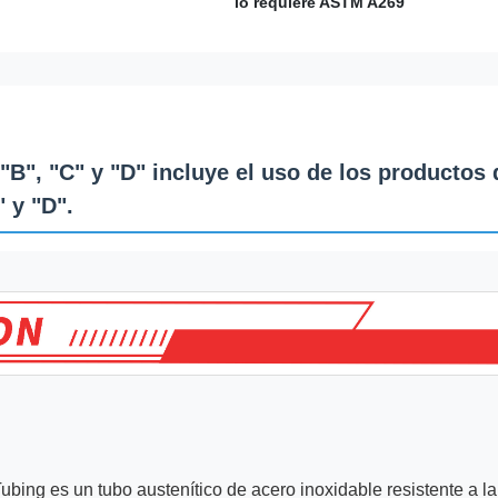
lo requiere ASTM A269
 "B", "C" y "D" incluye el uso de los productos 
" y "D".
ng es un tubo austenítico de acero inoxidable resistente a la