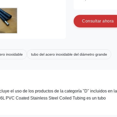
C
o
n
s
u
l
t
a
r
a
h
o
r
a
ero inoxidable
tubo del acero inoxidable del diámetro grande
ncluye el uso de los productos de la categoría "D" incluidos en la
6L PVC Coated Stainless Steel Coiled Tubing es un tubo