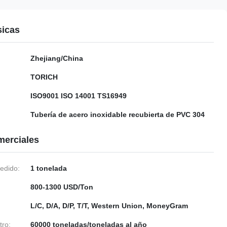
sicas
Zhejiang/China
TORICH
ISO9001 ISO 14001 TS16949
Tubería de acero inoxidable recubierta de PVC 304
merciales
edido:
1 tonelada
800-1300 USD/Ton
L/C, D/A, D/P, T/T, Western Union, MoneyGram
tro:
60000 toneladas/toneladas al año