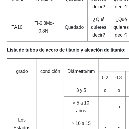
decir?
decir?
¿Qué
¿Qué
Ti-0,3Mo-
TA10
Quedado
quieres
quieres
0,8Ni
decir?
decir?
Lista de tubos de acero de titanio y aleación de titanio:
grado
condición
Diámetro/mm
0.2
0.3
3 y 5
o
o
> 5 a 10
-
o
años
Los
> 10 a 15
-
-
Estados