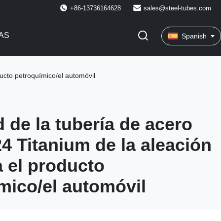
+86-13736164628
sales@steel-tubes.com
AS
Spanish
ucto petroquímico/el automóvil
 de la tubería de acero
4 Titanium de la aleación
a el producto
mico/el automóvil