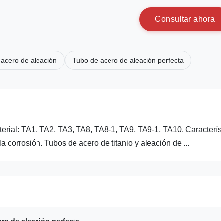
C
o
n
s
u
l
t
a
r
a
h
o
r
a
 acero de aleación
Tubo de acero de aleación perfecta
terial: TA1, TA2, TA3, TA8, TA8-1, TA9, TA9-1, TA10. Característ
 corrosión. Tubos de acero de titanio y aleación de ...
ro de aleación perfecta