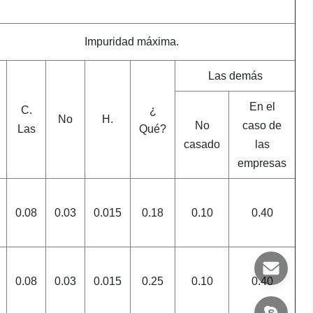
Impuridad máxima.
Las demás
En el
C.
¿
No
H.
No
caso de
Las
Qué?
casado
las
empresas
0.08
0.03
0.015
0.18
0.10
0.40
0.08
0.03
0.015
0.25
0.10
0.40