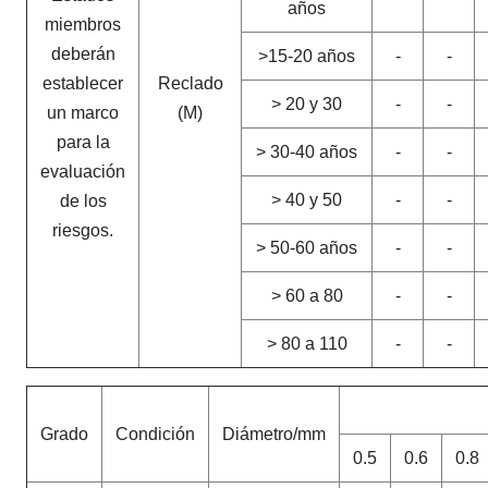
años
miembros
deberán
>15-20 años
-
-
establecer
Reclado
> 20 y 30
-
-
un marco
(M)
para la
> 30-40 años
-
-
evaluación
> 40 y 50
-
-
de los
riesgos.
> 50-60 años
-
-
> 60 a 80
-
-
> 80 a 110
-
-
Grado
Condición
Diámetro/mm
0.5
0.6
0.8