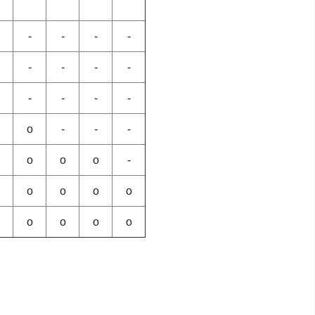
-
-
-
-
-
-
-
-
-
-
-
-
o
-
-
-
o
o
o
-
o
o
o
o
o
o
o
o