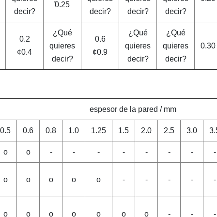
̊0.25
decir?
decir?
decir?
decir?
¿Qué
¿Qué
¿Qué
0.2
0.6
quieres
quieres
quieres
0.30
¢0.4
¢0.9
decir?
decir?
decir?
espesor de la pared / mm
0.5
0.6
0.8
1.0
1.25
1.5
2.0
2.5
3.0
3.
o
o
-
-
-
-
-
-
-
-
o
o
o
o
o
-
-
-
-
-
o
o
o
o
o
o
o
-
-
-