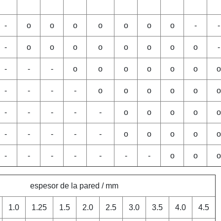
-
o
o
o
o
o
o
o
-
-
-
o
o
o
o
o
o
o
o
-
-
-
-
o
o
o
o
o
o
o
-
-
-
-
o
o
o
o
o
o
-
-
-
-
-
o
o
o
o
o
-
-
-
-
-
o
o
o
o
o
-
-
-
-
-
-
-
o
o
o
espesor de la pared / mm
1.0
1.25
1.5
2.0
2.5
3.0
3.5
4.0
4.5