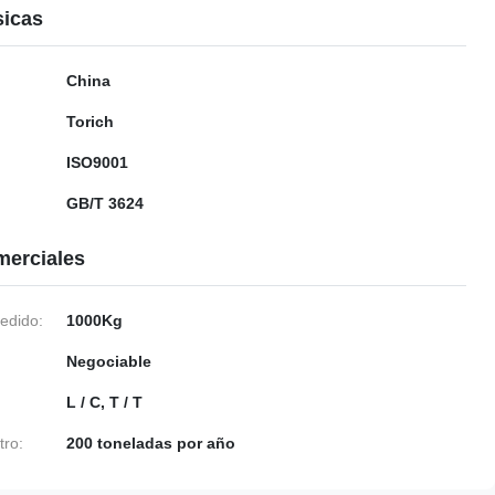
sicas
China
Torich
ISO9001
GB/T 3624
merciales
edido:
1000Kg
Negociable
L / C, T / T
tro:
200 toneladas por año