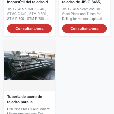
inconsútil del taladro del
taladro de JIS G 3465,
diámetro de 5-420m m
tubos de acero
JIS G 3465 STMC-C-540 ,
JIS G 3465 Seamless Drill
con JIS G 3465 STMC-C-
inconsútil para
STMC-C-640 , STM-R-590 ,
Steel Pipes and Tubes for
540, STMC-C-640
perforar/la exploración
STM-R-690 , STM-R-780 ,
Drilling for mineral exploration
mineral
STM-R-830 Seamless Steel...
JIS G 3465...
Consultar ahora
Consultar ahora
Tubería de acero de
taladro para la
explotación minera
Drill Pipes for Oil and Mineral
mineral, tubo de taladro
Mining Applications: For