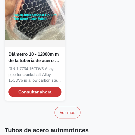
Diámetro 10 - 12000m m
de la tubería de acero de
la aleación 15CDV6 del
DIN 1.7734 15CDV6 Alloy
estruendo 1,7734 para el
pipe for crankshaft Alloy
cigüeñal
15CDV6 is a low carbon steel
which combines a...
Consultar ahora
Ver más
Tubos de acero automotrices