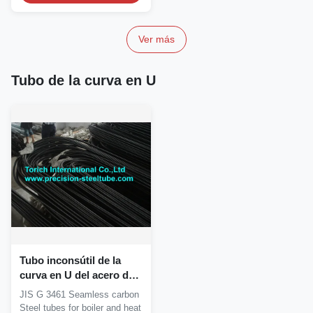
Ver más
Tubo de la curva en U
Tubo inconsútil de la
curva en U del acero de
carbono de JIS G 3461
JIS G 3461 Seamless carbon
para la caldera/el
Steel tubes for boiler and heat