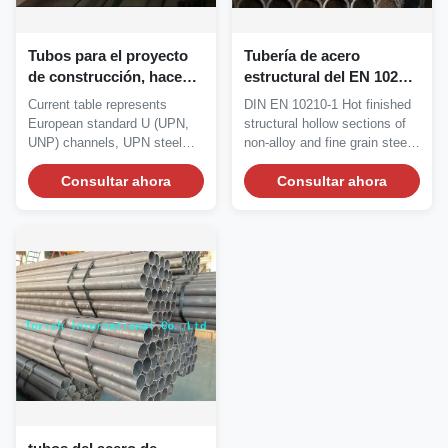
Tubos para el proyecto
Tubería de acero
de construcción, haces
estructural del EN 10210-
de acero estructurales
1 del estruendo/tubo
Current table represents
DIN EN 10210-1 Hot finished
Q235B del acero
inconsútil acabado en
European standard U (UPN,
structural hollow sections of
estructural S275 del
caliente del acero de
UNP) channels, UPN steel
non-alloy and fine grain steels
canal U
carbono
profile (UPN beam),...
DIN EN...
Consultar ahora
Consultar ahora