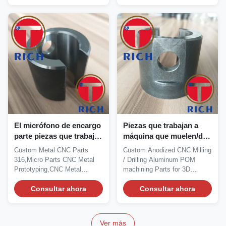
El micrófono de encargo
Piezas que trabajan a
parte piezas que trabajan
máquina que muelen/de
a máquina del metal de la
perforaciones del CNC
Custom Metal CNC Parts
Custom Anodized CNC Milling
creación de un
anodizado del aluminio
316,Micro Parts CNC Metal
/ Drilling Aluminum POM
prototipo/CNC del metal
POM para la impresión
Prototyping,CNC Metal
machining Parts for 3D
del CNC
3D
Machining Parts Product...
Printing ITEM...
Consultar ahora
Consultar ahora
Ver más