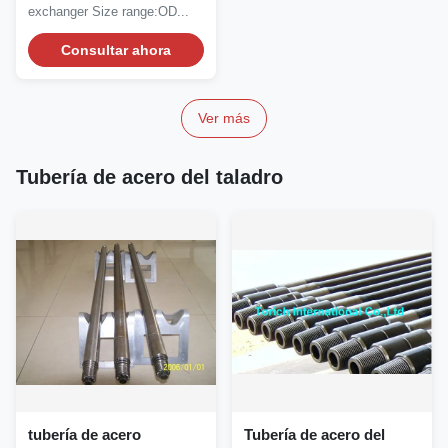
cambiador de calor
exchanger Size range:OD...
Consultar ahora
Ver más
Tubería de acero del taladro
tubería de acero
Tubería de acero del