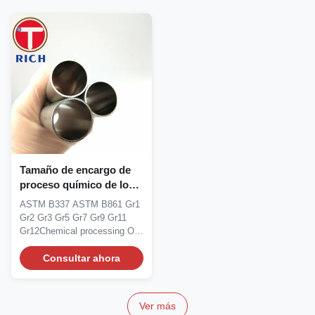
Tamaño de encargo de
proceso químico de los
tubos de acero
ASTM B337 ASTM B861 Gr1
automotrices de ASTM
Gr2 Gr3 Gr5 Gr7 Gr9 Gr11
B337 ASTM B861
Gr12Chemical processing Oil
and chemicals...
Consultar ahora
Ver más