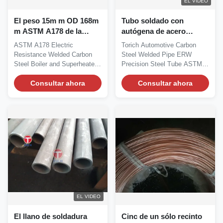
EL VIDEO
El peso 15m m OD 168m
Tubo soldado con
m ASTM A178 de la
autógena de acero
caldera soldó con
mecánico de carbono del
ASTM A178 Electric
Torich Automotive Carbon
autógena el tubo de
PESO 10m m ASTM
Resistance Welded Carbon
Steel Welded Pipe ERW
acero
A513 ERW
Steel Boiler and Superheater
Precision Steel Tube ASTM
Tubes Applications: For...
A513 Standard...
Consultar ahora
Consultar ahora
EL VIDEO
El llano de soldadura
Cinc de un sólo recinto