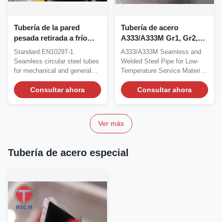
Tubería de la pared
Tubería de acero
pesada retirada a frío
A333/A333M Gr1, Gr2,
inconsútil/tubo de acero
Gr3, Gr4, GR 5, Gr6 de la
Standard:EN10297-1
A333/A333M Seamless and
EN10297-1 E235, E275,
pared pesada inconsútil
Seamless circular steel tubes
Welded Steel Pipe for Low-
E315
for mechanical and general
Temperature Service Material:
engineering purposes...
Carbon and Alloy...
Consultar ahora
Consultar ahora
Ver más
Tubería de acero especial