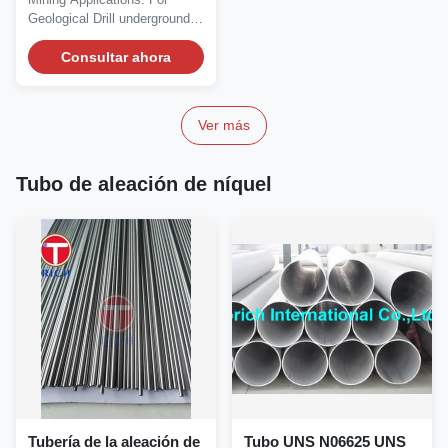
del aceite del grado del
Geological Drill underground
acero de aleación
for Oil and...
Consultar ahora
Ver más
Tubo de aleación de níquel
Tubería de la aleación de
Tubo UNS N06625 UNS