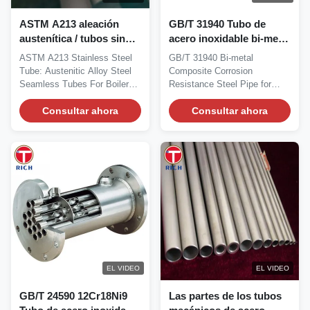
ASTM A213 aleación
GB/T 31940 Tubo de
austenítica / tubos sin
acero inoxidable bi-metal
costuras de acero
compuesto resistencia a
ASTM A213 Stainless Steel
GB/T 31940 Bi-metal
inoxidable para calderas
la corrosión para el
Tube: Austenitic Alloy Steel
Composite Corrosion
y intercambiadores de
transporte de fluidos
Seamless Tubes For Boilers
Resistance Steel Pipe for
calor
And Heat...
Fluid Transportation...
Consultar ahora
Consultar ahora
EL VIDEO
EL VIDEO
GB/T 24590 12Cr18Ni9
Las partes de los tubos