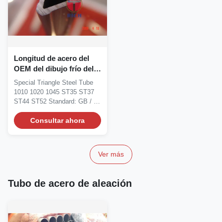
Longitud de acero del
OEM del dibujo frío del
tubo del triángulo
Special Triangle Steel Tube
especial no secundario
1010 1020 1045 ST35 ST37
hasta los 6m
ST44 ST52 Standard: GB / T
13973 - 1992...
Consultar ahora
Ver más
Tubo de acero de aleación