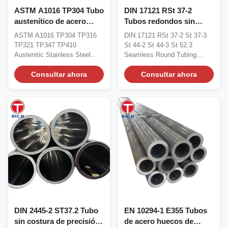
ASTM A1016 TP304 Tubo
DIN 17121 RSt 37-2
austenítico de acero
Tubos redondos sin
inoxidable Tubos de
costura Tubos circulares
ASTM A1016 TP304 TP316
DIN 17121 RSt 37-2 St 37-3
acero inoxidable para
de acero sin costura
TP321 TP347 TP410
St 44-2 St 44-3 St 52.3
requisitos generales
para el trabajo de acero
Austenitic Stainless Steel
Seamless Round Tubing
estructural
Pipe General Requirements...
Introduction DIN 17121...
Consultar ahora
Consultar ahora
DIN 2445-2 ST37.2 Tubo
EN 10294-1 E355 Tubos
sin costura de precisión
de acero huecos de