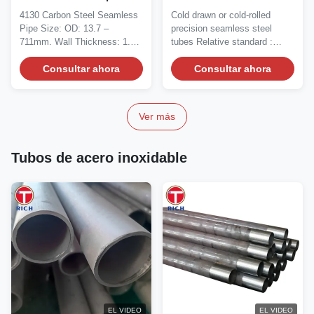
para la
retirado a frío de 350m m
4130 Carbon Steel Seamless
Cold drawn or cold-rolled
estructura/complementa
para la composición
Pipe Size: OD: 13.7 –
precision seamless steel
y construcción
química
711mm. Wall Thickness: 1.0 –
tubes Relative standard :
40mm. Length: 3-12m...
GB/T222 permissible...
Consultar ahora
Consultar ahora
Ver más
Tubos de acero inoxidable
EL VIDEO
EL VIDEO