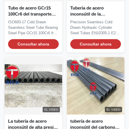
Tubo de acero GCr15
Tubería de acero
100Cr6 del transporte
inconsútil de la
inconsútil retirado a frío
precisión/tubo EN10305-
ISO683-17 Cold Drawn
Precision Seamless Cold
de la tubería de acero
2 E235 E355 del cilindro
Seamless Steel Tube Bearing
Drawn Hydraulic Cylinder
ISO683-17
hidráulico
Steel Pipe GCr15 100Cr6 from
Steel Tubes EN10305-1 E235
TORICH Products...
E355 +Cc +LCc +SR +Ad...
Consultar ahora
Consultar ahora
EL VIDEO
EL VIDEO
La tubería de acero
tubería de acero
inconsútil de alta presión
inconsútil del carbono