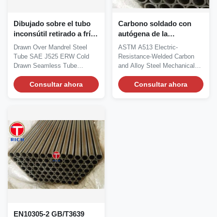
Dibujado sobre el tubo
Carbono soldado con
inconsútil retirado a frío
autógena de la
de acero del SAE J525
resistencia eléctrica de
Drawn Over Mandrel Steel
ASTM A513 Electric-
ERW del tubo del
ASTM A513 y tubería
Tube SAE J525 ERW Cold
Resistance-Welded Carbon
mandril recocido
mecánica del acero de
Drawn Seamless Tube
and Alloy Steel Mechanical
aleación
Annealed Quick Detail: SAE...
Tubing Size range:...
Consultar ahora
Consultar ahora
EN10305-2 GB/T3639