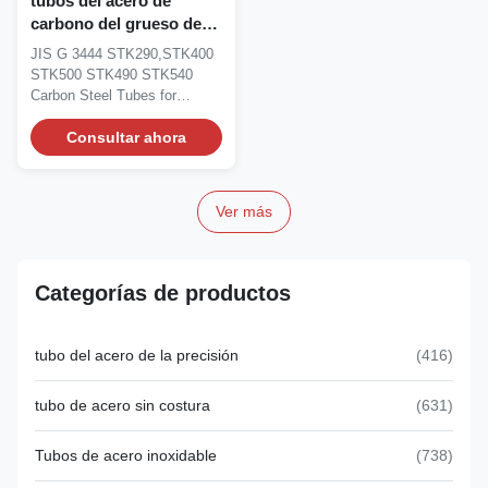
tubos del acero de
carbono del grueso de
pared de 50m m para los
JIS G 3444 STK290,STK400
propósitos estructurales
STK500 STK490 STK540
generales
Carbon Steel Tubes for
General Structural Purposes...
Consultar ahora
Ver más
Categorías de productos
tubo del acero de la precisión
(416)
tubo de acero sin costura
(631)
Tubos de acero inoxidable
(738)