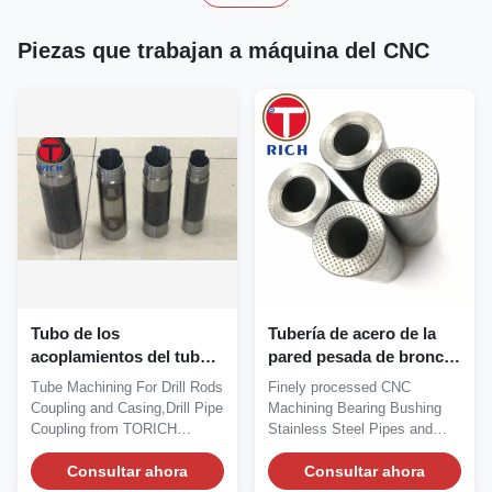
Piezas que trabajan a máquina del CNC
Tubo de los
Tubería de acero de la
acoplamientos del tubo
pared pesada de bronce
de taladro que trabaja a
para el buje finalmente
Tube Machining For Drill Rods
Finely processed CNC
máquina para el
procesado del transporte
Coupling and Casing,Drill Pipe
Machining Bearing Bushing
acoplamiento y la
del CNC que trabaja a
Coupling from TORICH
Stainless Steel Pipes and
cubierta de Roces de
máquina
Specification:...
Tubes Model name: Finely...
taladro
Consultar ahora
Consultar ahora