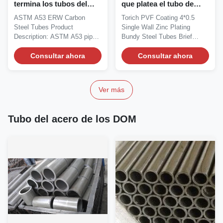
termina los tubos del
que platea el tubo de
acero de carbono de
acero soldado con
ASTM A53 ERW Carbon
Torich PVF Coating 4*0.5
ASTM A53 ERW
autógena Bundy de
Steel Tubes Product
Single Wall Zinc Plating
JS526b
Description: ASTM A53 pipe
Bundy Steel Tubes Brief
covers Seamless and
introduction: Product...
Welded,...
Consultar ahora
Consultar ahora
Ver más
Tubo del acero de los DOM