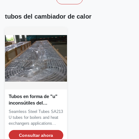
tubos del cambiador de calor
Tubos en forma de "u"
inconsútiles del
cambiador de calor del
Seamless Steel Tubes SA213
acero de carbono de la
U tubes for boilers and heat
aleación de ASTM A213
exchangers applications
ASME SA213 para las
Size...
calderas
Consultar ahora