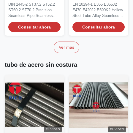
Tubos de acero sin
aleación sin costuras de
DIN 2445-2 ST37.2 ST52.2
EN 10294-1 E355 E355J2
costura para sistemas de
acero de precisión para
ST60.2 ST70.2 Precision
E470 E420J2 E590K2 Hollow
energía fluida
mecanizado
Seamless Pipe Seamless
Steel Tube Alloy Seamless
Steel Tubes for Fluid...
Precision Steel Tube...
Consultar ahora
Consultar ahora
Ver más
tubo de acero sin costura
EL VIDEO
EL VIDEO